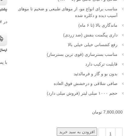
مناسب برای انواع مو، از موهای طبیعی و ضخیم تا موهای
پشتیبانی 
آسیب دیده و دکلره شده
در ۷ روز هفته
ماندگاری بالا (تا ۶ ماه)
داری پیگمنت بنفش (ضد زردی)
رفع کشسانی خیلی خیلی بالا
ارسال
مناسب بسترسازی (قوی ترین بسترساز)
با پ
قابلبت ترکیب دارد
بدون بو و گاز و فرمالدئید
صافی شلاقی و درخشش فوق العاده
حجم ۱۰۰۰ میلی لیتر (فروش میلی دارد)
7,800,000
تومان
افزودن به سبد خرید