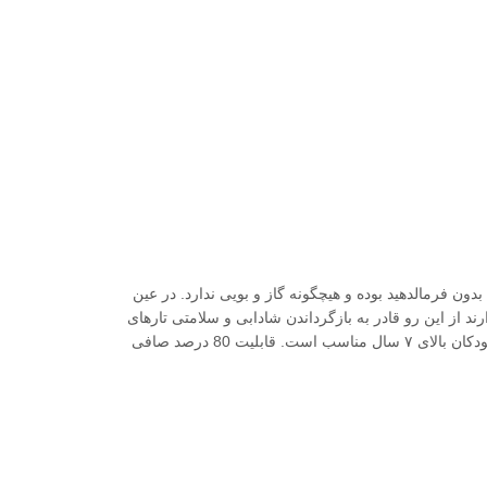
ن فرمالدهید بوده و هیچگونه گاز و بویی ندارد. در عین
PANTHENOL قابلیت ترمیمی و مرطوب کنندگی قوی دارند از این رو قادر به بازگرداندن شادابی و سلامتی تارهای
مو آسیب دیده هستند. این محصول فاقد فرمالدهید بوده و برای افرادی که دارای بیماری‌ تنفسی هستند، بانوان باردار (قبل از ۵ ماهگی) و کودکان بالای ۷ سال مناسب است. قابلیت 80 درصد صافی