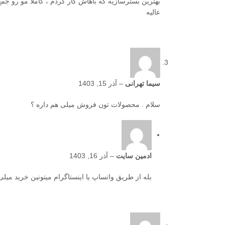
بهترین بسترسازیه که باهاش کار کردم ، کاملا مو رو جمع
عالیه
سیما تهرانی
–
آذر 15, 1403
سلام . محصولات تون فروش میلی هم داره ؟
ادمین سایت
–
آذر 16, 1403
بله از طریق واتساپ یا اینستاگرام میتونین خرید میلی