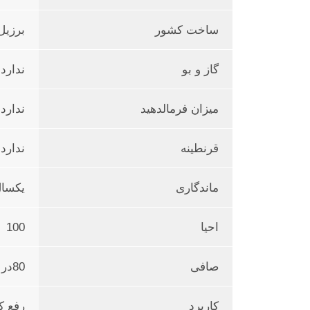
ساخت کشور
برزیل
گاز و بو
ندارد
میزان فرمالدهید
ندارد
قرنطینه
ندارد
ماندگاری
یکسال 
احیا
100
صافی
80در صد
کاربرد
رفع ک