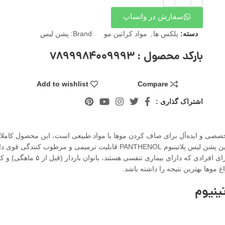
سفارش در واتساپ
دسته:
پلکس ها
,
مواد کراتین مو
Brand:
پشن لیس
بارکد محصول : 7899984009993
Add to wishlist
Compare
اشتراک گذاری :
صی و ایده‌آل برای صاف کردن موها با مواد طبیعی است، این محصول کاملا بدو
حال صافی %۱۰۰ به موها می دهد. مواد تشکیل دهنده کراتین پشن لیس پلاتینیوم 
ینیوم