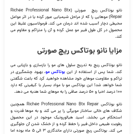
نانو بوتاکس ریچ صورتی (Richée Professional Nano Btx
Repair)
موهایی را که از مراحل شیمیایی عبور کرده یا در اثر عوامل
محیطی دچار آسیب شده اند درمان می کند. فرمولاسیون غلیظ این
محصول در کل طول فیبر مو عمل کرده و آن را متراکم و مقاوم می
کند.
مزایا نانو بوتاکس ریچ صورتی
نانو بوتاکس ریچ به تدریج سلول های مو را بازسازی و بازیابی می
بوتاکس مو
کند. شما پس از استفاده از این
، بهبود چشمگیری در
تراکم و مقاومت موهای خود مشاهده خواهید کرد که باعث شگفتی
شما خواهد شد! این بوتاکس مو با مواد بسیار با کیفیتی که دارد
100 درصد احیا و 50 درصد صافی را به موهای شما هدیه می دهد.
نانو بوتاکس Richée Professional Nano Btx Repair همچنین
شکاف های خالی ساختار مویرگی را پر می کند و به موها قدرت و
استحکام می بخشد. اسید هیالورونیک موجود در این محصول
رطوبت طبیعی داخل فیبر را حفظ کرده و از خشک شدن آن جلوگیری
می کند. بوتاکس ریچ صورتی دارای ماندگاری 3 الی 5 ماه بوده اما