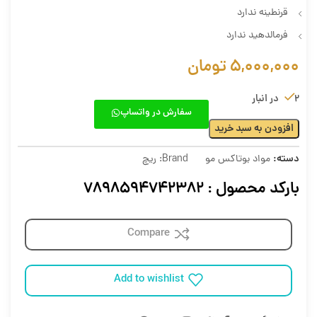
قرنطینه ندارد
فرمالدهید ندارد
5,000,000
تومان
2 در انبار
سفارش در واتساپ
افزودن به سبد خرید
دسته:
مواد بوتاکس مو
Brand:
ریچ
بارکد محصول : 7898594742382
Compare
Add to wishlist