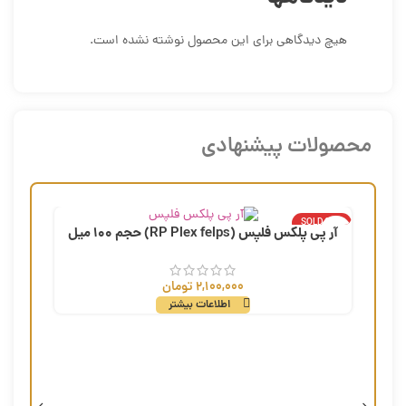
هیچ دیدگاهی برای این محصول نوشته نشده است.
محصولات پیشنهادی
SOLD OUT
ال
آر پی پلکس فلپس (RP Plex felps) حجم 100 میل
2,100,000
تومان
اطلاعات بیشتر