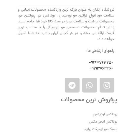
فروشگاه زلفان به عنوان بزرگ ترین واردکننده محصولات زیبایی و
سلامت مو، انواع کراتین مو اورجینال ، بوتاکس مو، پروتئین مو،
محصولات مراقبت و سلامت مو را در سبد کالا خود قرار داده است.
زلفان تمام محصولات تخصصی مو اورجینال را با مناسب ترین
قیمت ارائه می دهد و در هر کجای ایران باشید به شما تحول
خواهد داد.
راههای ارتباطی ما:
09193763250
09193763260
پرفروش ترین محصولات
بوتاکس لونیکس
بوتاکس ایجی مکس
ماسک مو ایمپکت پرایم