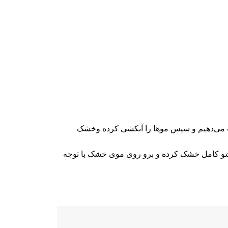
د از تایم مکث هیدروپلکس ، ماسک تثبیت بر روی موها زده و 20 دقیقه تایم مکث می‌دهیم و سپس موها را آبکشی کرده وخشک
ستشو کامل خشک کرده و برو روی موی خشک با توجه