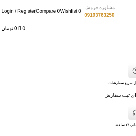
مشاوره فروش
Login / Register
Compare
0
Wishlist
0
09193763250
0
0
تومان
ل سریع سفارشات
ای ثبت سفارش
۲۴ ساعته