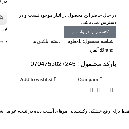
در ۷ روز هفته
در حال حاضر این محصول در انبار موجود نیست و در
دسترس نمی باشد.
ارسا
سفارش در واتساپ
با پ
شناسه محصول:
نامعلوم
دسته:
پلکس ها
Brand:
آلفرد
بارکد محصول : 0704753027245
Add to wishlist
Compare
ط برای رفع خشکی وکشسانی موهای آسیب دیده در نتیجه عوامل شیمیای