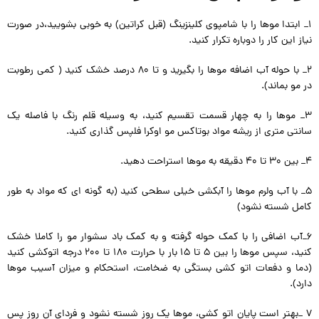
۱_ ابتدا موها را با شامپوی کلینزینگ (قبل کراتین) به خوبی بشویید،در صورت
نیاز این کار را دوباره تکرار کنید.
۲_ با حوله آب اضافه موها را بگیرید و تا 80 درصد خشک کنید ( کمی رطوبت
در مو بماند).
۳_ موها را به چهار قسمت تقسیم کنید، به وسیله قلم رنگ با فاصله یک
سانتی متری از ریشه مواد بوتاکس مو اوکرا فلپس گذاری کنید.
۴_ بین ۳۰ تا ۴۰ دقیقه به موها استراحت دهید.
۵_ با آب ولرم موها را آبکشی خیلی سطحی کنید (به گونه ای که مواد به طور
کامل شسته نشود)
۶_آب اضافی را با کمک حوله گرفته و به کمک باد سشوار مو را کاملا خشک
کنید، سپس موها را بین 5 تا 15 بار با حرارت 180 تا 200 درجه اتوکشی کنید
(دما و دفعات اتو کشی بستگی به ضخامت، استحکام و میزان آسیب موها
دارد).
۷ _بهتر است پایان اتو کشی، موها یک روز شسته نشود و فردای آن روز پس