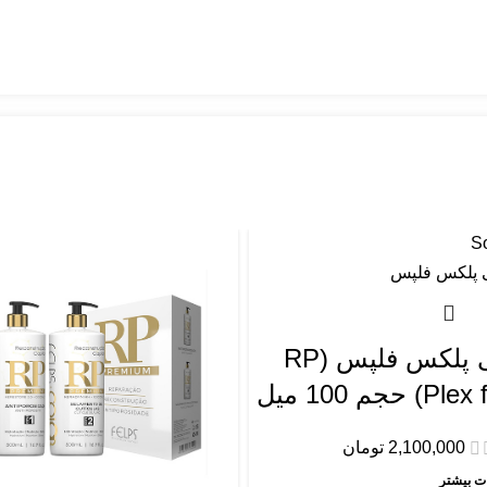
So
آر پی پلکس فلپس (RP
) حجم 100 میل
2,100,000
تومان
ت بیشتر