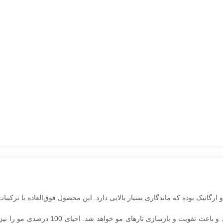
این پروتئین به‌خاطر ترکیبات طبیعی از ایجاد حساسیت ج