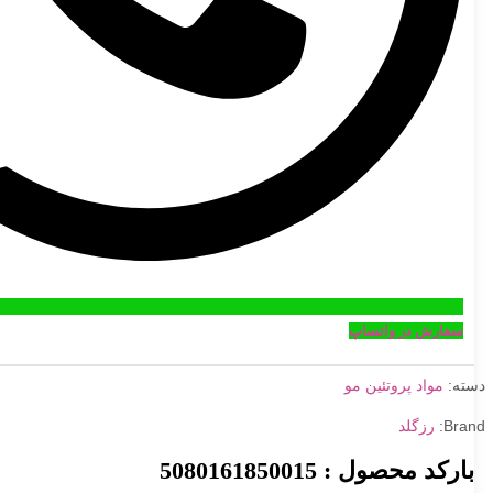
سفارش در واتساپ
دسته:
مواد پروتئین مو
Brand:
رزگلد
بارکد محصول : 5080161850015