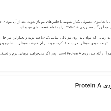
یی یا شامپوی معمولی یکبار بشویید تا فلس‌های مو باز شوند. بعد از آن موهای خ
را به تمام قسمت‌های مو بمالید.
 کار را انجام دهید. مدت زمانی که مواد باید روی مو باقی بمانند یک ساعت بوده و بعدازاین
ا اتو مخصوص موها را خوب صاف‌کرده و بعد از آن همیشه موها را با شامپو بد
یکی از بهترین محصولات برای احیای 100 درصدی و صافی مو پروتئین مو آ رزگلد ضد زردی rotein A
Prot