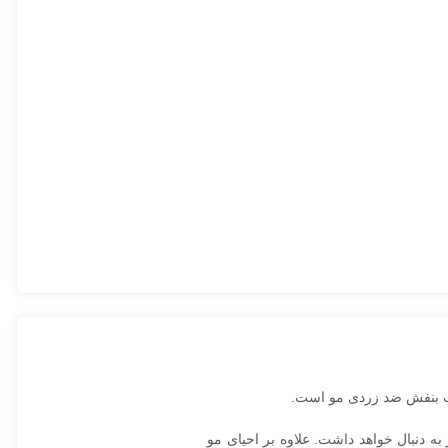
لوگیری می‌کند و باعث تقویت و بازسازی تارهای مو خواهد شد. احیای 100 درصدی مو را نیز به دنبال خواهد داشت. علاوه بر احیای مو