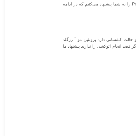
صافی 40 درصدی را هم از این محصول انتظار داشته باشید. برای آبرسانی و جبران رطوبت ازدست‌رفته مو استفاده از پروتئین مو آ رزگلد Protein A را به شما پیشنهاد می‌کنیم که در ادامه
موهای شما به‌شدت آسیب‌دیده و حالت کشسانی دارد پروتئین مو آ رزگلد
ل کند. این پروتئین به صورت سرد هم قابل استفاده می‎‌باشد اما میزان تاثیرگذاری آن به شدت کاهش یافته و توصیه نمی‎شود اگر قصد انجام اتوکشی را ندارید پیشنهاد ما