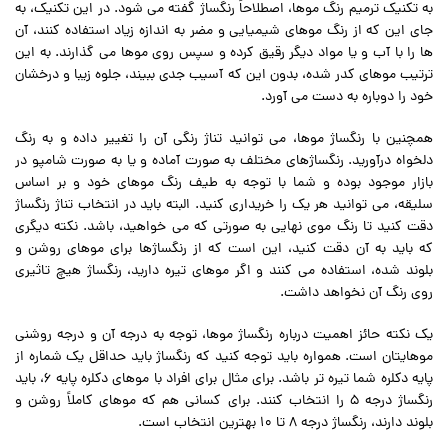
به تکنیک ترمیم رنگ موها، اصطلاحاً رنگساژ گفته می شود. در این تکنیک، به
جای این که از رنگ موهای شیمیایی و مضر به اندازه زیاد استفاده کنند، آن
ها را با آب و یا مواد دیگر رقیق کرده و سپس روی موها می گذارند. به این
ترتیب موهای کدر شده، بدون این که آسیب جدی ببیند، جلوه زیبا و درخشان
خود را دوباره به دست می آورد.
همچنین با رنگساژ موها، می توانید تناژ رنگی آن را تغییر داده و به رنگ
دلخواه درآورید. رنگساژهای مختلف به صورت آماده و یا به صورت شامپو در
بازار موجود بوده و شما با توجه به طیف رنگ موهای خود و بر اساس
سلیقه، می توانید هر یک را خریداری کنید. البته باید در انتخاب تناژ رنگساژ
دقت کنید تا رنگ موی نهایی به صورتی که می خواهید، باشد. نکته دیگری
که باید به آن دقت کنید، این است که از رنگساژها برای موهای روشن و
بلوند شده، استفاده می کنند و اگر موهای تیره دارید، رنگساژ هیچ تاثیری
روی رنگ آن نخواهد داشت.
یک نکته حائز اهمیت درباره رنگساژ موها، توجه به درجه آن و درجه روشنی
موهایتان است. همواره باید توجه کنید که رنگساژ باید حداقل یک شماره از
پایه دکلره شما تیره تر باشد. برای مثال برای افراد با موهای دکلره پایه 6، باید
رنگساژ درجه 5 را انتخاب کنند. برای کسانی هم که موهای کاملاً روشن و
بلوند دارند، رنگساژ درجه 8 تا 10 بهترین انتخاب است.