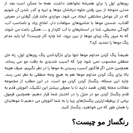
روزهای اول را برای همیشه نخواهند داشت. همه ما ممکن است بعد از
مدتی متوجه از بین رفتن جلوه درخشان موها و تیره و کدر شدن آن شویم
که در اثر عوامل مختلفی ایجاد می شود. مواردی مانند قرار گرفتن در معرض
آفتاب، شستن موها با شامپوهای سولفات دار، املاح زیاد و نامناسب آب،
آلودگی محیطی، شنا در استخرهای با آب کلردار و …، همگی باعث می شوند
که به مرور رنگ زیبای موها از بین برود. اما چاره کار چیست؟ آیا باید مدام
رنگ موها را تمدید کرد؟
طبیعتاً رنگ کردن مداوم موها تنها برای بازگرداندن رنگ روزهای اول، راه حل
منطقی محسوب نمی شود چرا که آسیب شدیدی به بافت مو می رساند.
همچنین حتی اگر فاکتور آسیب رسیدن به موها را در نظر نگیریم، صرف هزینه
بالا برای رنگ کردن مداوم موها هم به هیچ وجه منطقی به نظر نمی رسد.
چاره این مسئله، رنگساژ کردن کردن مو است. در این مطلب از مجموعه
مقالات مجله زلفان، قصد دارید تا با معرفی بیشتر این تکنیک، آموزش قدم به
قدم رنگساژ کردن مو در منزل را در اختیار شما قرار دهیم. همچنین فرمول
برخی از پرطرفدارترین رنگساژهای زیبا را به شما آموزش می دهیم تا موهایتان
را همان طور که می خواهید، رنگساژ کنید.
رنگساژ مو چیست؟