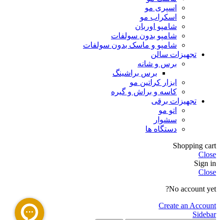
اسپری مو
اسکراب مو
شامپو اوربان
شامپو بدون سولفات
شامپو و ماسک بدون سولفات
تجهیزات سالن
برس و شانه
برس براشینگ
ابزار کراتین مو
کاسه و براش و گیره
تجهیزات برقی
اتو مو
سشوار
دستگاه ها
Shopping cart
Close
Sign in
Close
No account yet?
Create an Account
Sidebar