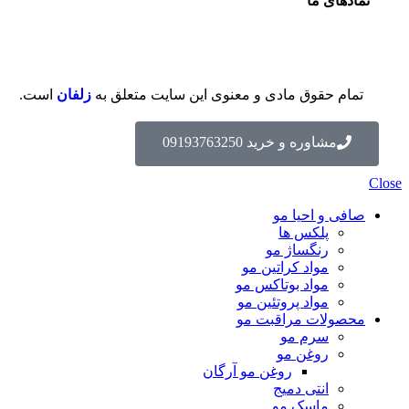
نمادهای ما
تمام حقوق مادی و معنوی این سایت متعلق به
زلفان
است.
مشاوره و خرید 09193763250
Close
صافی و احیا مو
پلکس ها
رنگساژ مو
مواد کراتین مو
مواد بوتاکس مو
مواد پروتئین مو
محصولات مراقبت مو
سرم مو
روغن مو
روغن مو آرگان
انتی دمیج
ماسک مو