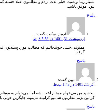
بسیار زیبا نوشتید، خیلی لذت بردم و مطلبتون اصلا خسته کنن
نبود. موفق باشید.
پاسخ
ادمین سایت
گفت:
اردیبهشت 31, 1401 در 5:58 ق.ظ
ممنونم ،خیلی خوشحالیم که مطالب مورد پسندتون قر
گرفت
پاسخ
مبین
گفت:
آذر 11, 1401 در 1:43 ب.ظ
ببخشید من می‌خوام موهام لخت بشه اما نمی‌خوام به موهام
کراتین بزنم بنظرتون شامپو کراتینه می‌تونه جایگزین خوبی ب
پاسخ