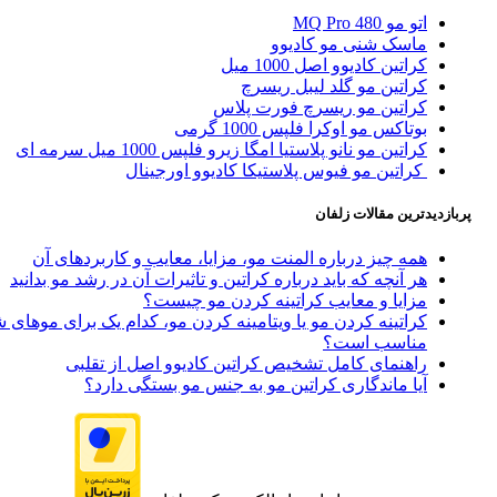
اتو مو MQ Pro 480
ماسک شنی مو کادیوو
کراتین کادیوو اصل 1000 میل
کراتین مو گلد لیبل ریسرچ
کراتین مو ریسرچ فورت پلاس
بوتاکس مو اوکرا فلپس 1000 گرمی
کراتین مو نانو پلاستیا امگا زیرو فلپس 1000 میل سرمه ای
کراتین مو فیوس پلاستیکا کادیوو اورجینال
پربازدیدترین مقالات زلفان
همه چیز درباره المنت مو، مزایا، معایب و کاربردهای آن
هر آنچه که باید درباره کراتین و تاثیرات آن در رشد مو بدانید
مزایا و معایب کراتینه کردن مو چیست؟
کراتینه کردن مو یا ویتامینه کردن مو، کدام یک برای موهای 
مناسب است؟
راهنمای کامل تشخیص کراتین کادیوو اصل از تقلبی
آیا ماندگاری کراتین مو به جنس مو بستگی دارد؟