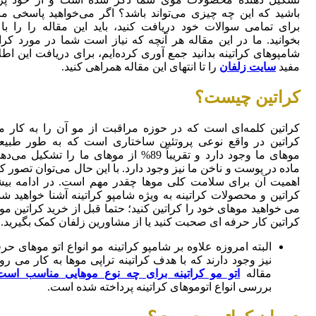
باشید که این چه چیزی می‌تواند باشد؟
اگر می‌خواهید پاسخی م
برای تمامی سوالات خود دریافت کنید، باید این مقاله را را با
بخوانید. ما در این مقاله هر آنچه که نیاز است شما در مورد کرا
شامپوهای کراتینه بدانید جمع آوری کرده‌ایم، برای دریافت این اط
مفید
سایت زلفان
را تا انتهای این مقاله همراهی کنید.
کراتین چیست؟
کراتین کلمه‌ای است که در حوزه مراقبت از مو آن را به کار می
کراتین در واقع نوعی پروتئین ساختاری است که به طور طبیع
موهای ما وجود دارد و تقریباً 89% از موهای ما را تشکیل می
ماده در پوست و ناخن ما نیز وجود دارد. با این حال می‌توان تصور ک
اهمیت آن برای سلامت کلی موها چقدر مهم است.
در ادامه بیش
کراتین و محصولات کراتینه به ویژه شامپو کراتینه آشنا خواهید شد
می خواهید موهای خود را کراتین کنید؛ حتما قبل از خرید کراتین مو 
کراتین کار حرفه ای صحبت کنید یا از مشاورین زلفان کمک بگیرید.
البته امروزه علاوه بر شامپو کراتینه مو انواع اتو موهای حر
نیز وجود دارند که با هدف کراتینه تراپی موها به کار می رون
مقاله
اتو مو کراتینه برای چه نوع موهایی مناسب است
بررسی انواع اتوموهای کراتینه پرداخته شده است.