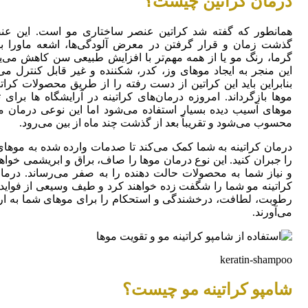
درمان کراتین چیست؟
همانطور که گفته شد کراتین عنصر ساختاری مو است. این عنص
گذشت زمان و قرار گرفتن در معرض آلودگی‌ها، اشعه ماورا ب
گرما، رنگ مو یا از همه مهم‌تر با افزایش طبیعی سن کاهش می‌یا
این منجر به ایجاد موهای وز، کدر، شکننده و غیر قابل کنترل می
بنابراین باید این کراتین از دست رفته را از طریق محصولات کراتی
موها بازگرداند.
امروزه درمان‌های کراتینه در آرایشگاه ها برای 
موهای آسیب دیده بسیار استفاده می‌شود اما این نوعی درمان م
محسوب می‌شود و تقریباً بعد از گذشت چند ماه از بین می‌رود.
درمان کراتینه به شما کمک می‌کند تا صدمات وارده شده به موها
را جبران کنید. این نوع درمان موها را صاف، براق و ابریشمی خواه
و نیاز شما به محصولات حالت دهنده را به صفر می‌رساند.
درمان
کراتینه مو شما را شگفت زده خواهند کرد و طیف وسیعی از فواید 
رطوبت، لطافت، درخشندگی و استحکام را برای موهای شما به ار
می‌آورند.
keratin-shampoo
شامپو کراتینه مو چیست؟