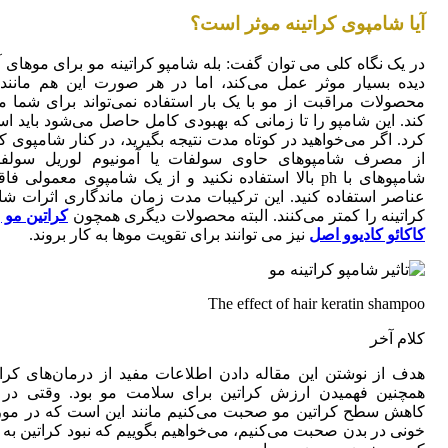
آیا شامپوی کراتینه موثر است؟
در یک نگاه کلی می توان گفت: بله شامپو کراتینه مو برای موهای
دیده بسیار موثر عمل می‌کند، اما در هر صورت این هم مانند 
محصولات مراقبت از مو با یک بار استفاده نمی‌تواند برای شما 
کند. این شامپو را تا زمانی که بهبودی کامل حاصل می‌شود باید اس
کرد.
اگر می‌خواهید در کوتاه مدت نتیجه بگیرید، در کنار شامپوی کر
از مصرف شامپوهای حاوی سولفات یا آمونیوم لوریل سولف
شامپوهای با ph بالا استفاده نکنید و از یک شامپوی معمولی فا
عناصر استفاده کنید. این ترکیبات مدت زمان ماندگاری اثرات شا
کراتینه را کمتر می‌کنند. البته محصولات دیگری همچون
کراتین مو 
کاکائو کادیوو اصل
نیز می توانند برای تقویت موها به کار بروند.
The effect of hair keratin shampoo
کلام آخر
هدف از نوشتن این مقاله دادن اطلاعات مفید از درمان‌های کرات
همچنین فهمیدن ارزش کراتین برای سلامت مو بود. وقتی در 
کاهش سطح کراتین مو صحبت می‌کنیم مانند این است که در مور
خونی در بدن صحبت می‌کنیم، می‌خواهیم بگوییم که نبود کراتین به ا