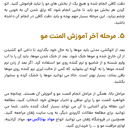
دقت کافی انجام شده و هیچ یک از بخش های مو را نباید فراموش کنید. اتو
کردن هر بخش مو باید تا جایی انجام شود که براق شدن آن به خوبی به
چشم بیاید. این مرحله بسیار مهم بوده و باید دقت کافی در انجام آن داشته
باشید.
5. مرحله آخر آموزش المنت مو
بعد از اتوکشی، مدتی باید موها را به حال خود بگذارید تا داغی اتو کشیدن
از آن خارج شده و موها خنک شود. بعد از خنک شدن موها، باید آن را با آب
ولرم شسته و از شامپو و نرم کننده روی مو استفاده کرد. اگر بعد از زدن نرم
کننده، موها را به گونه ای بشوئید که کمی از حالت لیزی نرم کننده روی موها
باقی بماند، بسیار بهتر است. حالا می توانید موها را خشک کرده و سشوار
بکشید.
مراحل بالا، همگی از مراحل انجام المنت مو و آموزش آن هستند. چنانچه می
خواهید المنت مو را برای صافی و احیاء موهای خود انتخاب کنید، مطالعه
این مقاله برای آشنایی با آن می تواند بسیار کمک کننده باشد. شما می
توانید برای مطالعه مقالات کاربردی دیگر، به وب سایت زلفان مراجعه کنید.
مواد بوتاکس مو
همچنین در فروشگاه زلفان می توانید انواع
، مواد کراتینه،
لوازم مراقبت مو و … را خریداری کنید.