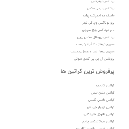
بوتاکس لونیکس
بوتاکس ایجی مکس
ماسک مو ایمپکت پرایم
پرو بوتاکس وی‌ کی قرمز
نانو بوتاکس ریچ صورتی
بوتاکس پروهال مکس ریپیر
اسپری دوفاز 40 گیاه ردیست
اسپری دوفاز شیر و عسل ردیست
پروتئین ال پی پی کندی بیوتی
پرفروش ترین کراتین ها
کراتین کادیوو
کراتین پشن لیس
کراتین ناتس فلپس
کراتین اینوار جی هیر
کراتین نانوژل فلوراکتیو
کراتین بیوتانیکس پرایم
کراتین فیوس پلاستیا کادیوو